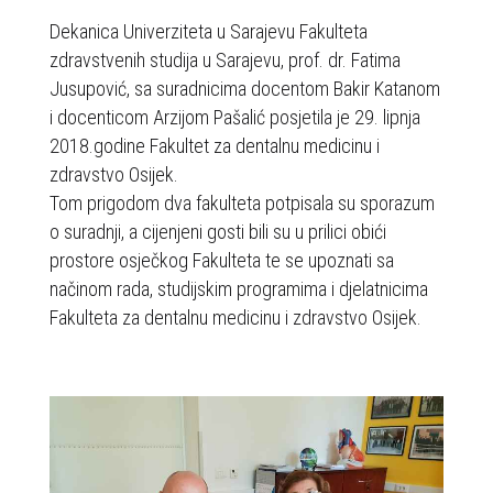
b
Dekanica Univerziteta u Sarajevu Fakulteta
s
zdravstvenih studija u Sarajevu, prof. dr. Fatima
t
Jusupović, sa suradnicima docentom Bakir Katanom
r
i docenticom Arzijom Pašalić posjetila je 29. lipnja
a
2018.godine Fakultet za dentalnu medicinu i
n
zdravstvo Osijek.
i
Tom prigodom dva fakulteta potpisala su sporazum
c
o suradnji, a cijenjeni gosti bili su u prilici obići
a
prostore osječkog Fakulteta te se upoznati sa
u
načinom rada, studijskim programima i djelatnicima
k
Fakulteta za dentalnu medicinu i zdravstvo Osijek.
l
j
u
č
u
j