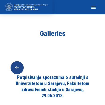
N
a
p
o
m
Galleries
i
n
j
e
m
o
:
O
Potpisivanje sporazuma o suradnji s
v
Univerzitetom u Sarajevu, Fakultetom
a
zdravstvenih studija u Sarajevu,
w
29.06.2018.
e