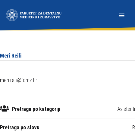
N
a
p
o
m
i
n
Meri Reili
j
e
m
meri.reili@fdmz.hr
o
:
O
v
Pretraga po kategoriji
Asistenti
a
w
Pretraga po slovu
R
e