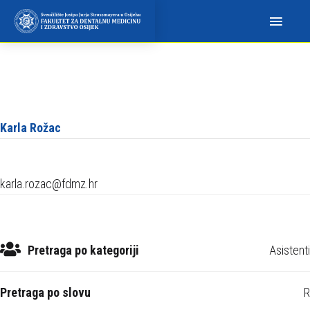
N
a
p
o
m
i
n
Karla Rožac
j
e
m
karla.rozac@fdmz.hr
o
:
O
v
Pretraga po kategoriji
Asistenti
a
w
Pretraga po slovu
R
e