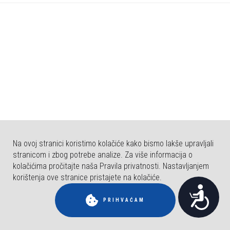
b
s
t
r
a
n
i
c
a
u
k
Na ovoj stranici koristimo kolačiće kako bismo lakše upravljali
l
stranicom i zbog potrebe analize. Za više informacija o
j
kolačićima pročitajte naša Pravila privatnosti. Nastavljanjem
u
korištenja ove stranice pristajete na kolačiće.
© COPYRIGHT FAKULTET ZA DENTALNU MEDICINU I ZDRAVSTVO OSIJEK.
P
č
SVA PRAVA PRIDRŽANA.
PRIHVAĆAM
u
r
j
i