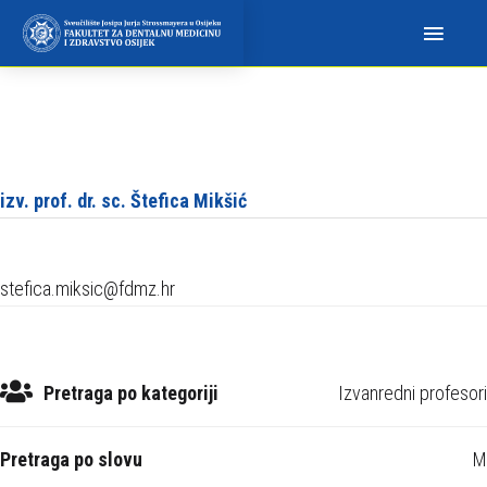
N
a
p
o
m
i
n
izv. prof. dr. sc. Štefica Mikšić
j
e
m
stefica.miksic@fdmz.hr
o
:
O
v
Pretraga po kategoriji
Izvanredni profesori
a
w
Pretraga po slovu
M
e