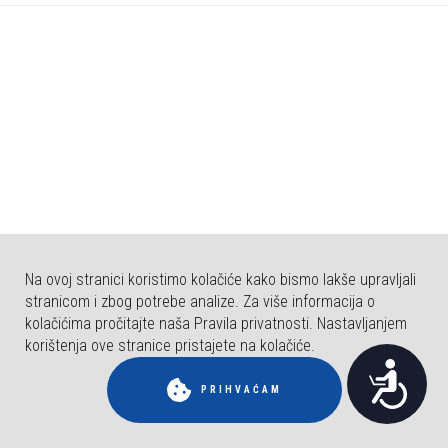
b
s
t
r
a
n
i
c
a
u
k
Na ovoj stranici koristimo kolačiće kako bismo lakše upravljali
l
stranicom i zbog potrebe analize. Za više informacija o
j
kolačićima pročitajte naša Pravila privatnosti. Nastavljanjem
u
korištenja ove stranice pristajete na kolačiće.
© COPYRIGHT FAKULTET ZA DENTALNU MEDICINU I ZDRAVSTVO OSIJEK.
P
č
SVA PRAVA PRIDRŽANA.
PRIHVAĆAM
u
r
j
i