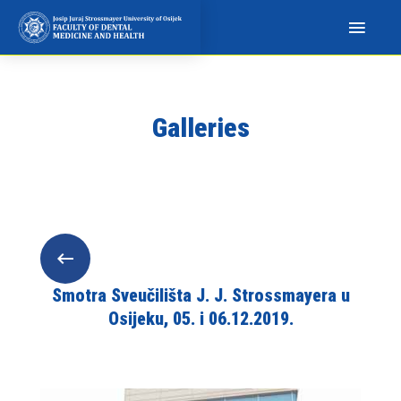
N
a
p
o
m
Galleries
i
n
j
e
m
o
:
O
Smotra Sveučilišta J. J. Strossmayera u
v
Osijeku, 05. i 06.12.2019.
a
w
e