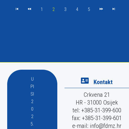
1
2
3
4
5
U
Kontakt
PI
SI
Crkvena 21
2
HR - 31000 Osijek
0
tel: +385-31-399-600
2
fax: +385-31-399-601
5.
e-mail:
info@fdmz.hr