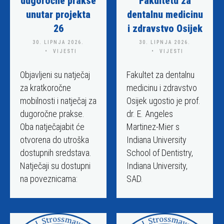
dugoročne prakse
Fakultetu za
s
unutar projekta
dentalnu medicinu
t
26
i zdravstvo Osijek
i
30. LIPNJA 2026.
30. LIPNJA 2026.
.
VIJESTI
VIJESTI
Objavljeni su natječaj
Fakultet za dentalnu
za kratkoročne
medicinu i zdravstvo
mobilnosti i natječaj za
Osijek ugostio je prof.
dugoročne prakse.
dr. E. Angeles
Oba natječajabit će
Martinez-Mier s
otvorena do utroška
Indiana University
dostupnih sredstava.
School of Dentistry,
Natječaji su dostupni
Indiana University,
na poveznicama:
SAD.