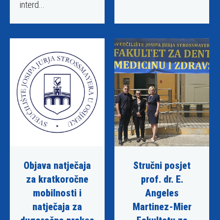
e
interd...
s
u
s
t
a
v
p
r
i
s
t
u
Objava natječaja
Stručni posjet
p
za kratkoročne
prof. dr. E.
a
č
mobilnosti i
Angeles
n
natječaja za
Martinez-Mier
o