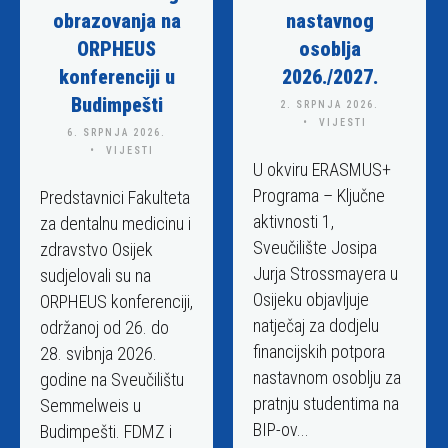
b
obrazovanja na
nastavnog
s
ORPHEUS
osoblja
t
konferenciji u
2026./2027.
r
Budimpešti
2. SRPNJA 2026.
a
VIJESTI
n
6. SRPNJA 2026.
VIJESTI
i
U okviru ERASMUS+
c
Programa – Ključne
Predstavnici Fakulteta
a
aktivnosti 1,
za dentalnu medicinu i
u
Sveučilište Josipa
zdravstvo Osijek
k
Jurja Strossmayera u
sudjelovali su na
l
Osijeku objavljuje
ORPHEUS konferenciji,
j
natječaj za dodjelu
održanoj od 26. do
u
financijskih potpora
28. svibnja 2026.
č
nastavnom osoblju za
godine na Sveučilištu
u
pratnju studentima na
Semmelweis u
j
BIP-ov...
Budimpešti. FDMZ i