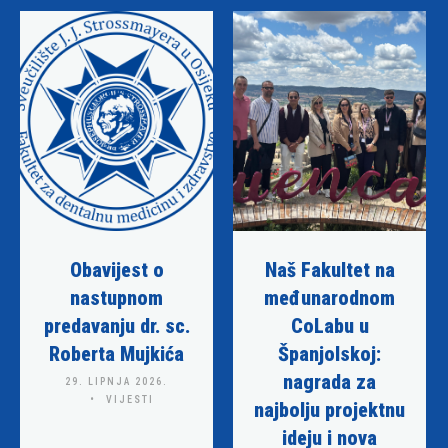
Obavijest o
Naš Fakultet na
nastupnom
međunarodnom
predavanju dr. sc.
CoLabu u
Roberta Mujkića
Španjolskoj:
nagrada za
29. LIPNJA 2026.
VIJESTI
najbolju projektnu
ideju i nova