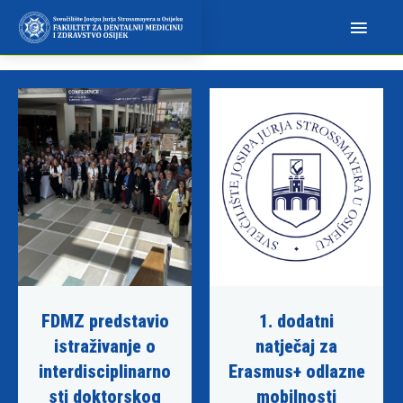
N
a
p
o
m
i
n
j
e
m
o
:
O
v
FDMZ predstavio
1. dodatni
a
istraživanje o
natječaj za
w
interdisciplinarno
Erasmus+ odlazne
e
sti doktorskog
mobilnosti