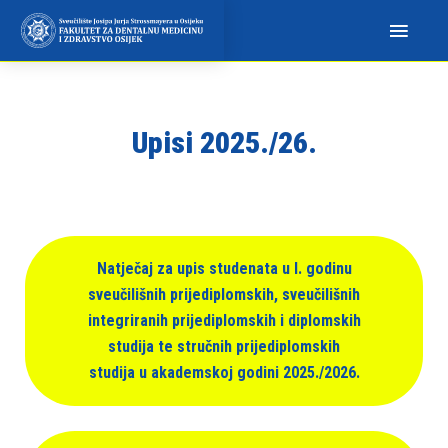
N
a
p
o
m
Upisi 2025./26.
i
n
j
e
m
Natječaj za upis studenata u I. godinu
o
sveučilišnih prijediplomskih, sveučilišnih
:
integriranih prijediplomskih i diplomskih
O
studija te stručnih prijediplomskih
v
studija u akademskoj godini 2025./2026.
a
w
e