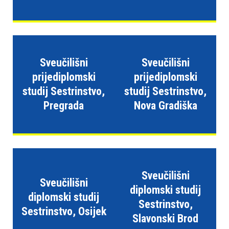
e
s
u
s
t
Sveučilišni
Sveučilišni
a
prijediplomski
prijediplomski
v
studij Sestrinstvo,
studij Sestrinstvo,
p
Pregrada
Nova Gradiška
r
i
s
t
u
p
Sveučilišni
Sveučilišni
a
diplomski studij
diplomski studij
č
Sestrinstvo,
Sestrinstvo, Osijek
n
Slavonski Brod
o