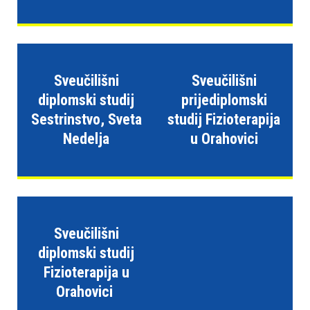
s
t
i
.
Sveučilišni
Sveučilišni
diplomski studij
prijediplomski
Sestrinstvo, Sveta
studij Fizioterapija
Nedelja
u Orahovici
Sveučilišni
diplomski studij
Fizioterapija u
Orahovici