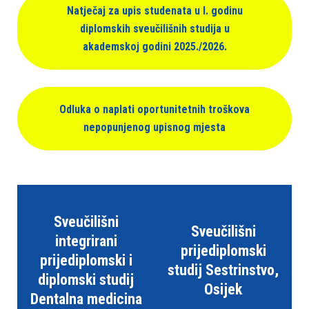
b
Natječaj za upis studenata u I. godinu
s
diplomskih sveučilišnih studija u
t
akademskoj godini 2025./2026.
r
a
n
Odluka o naplati oportunitetnih troškova
i
nepopunjenog upisnog mjesta
c
a
u
k
l
j
Sveučilišni
Sveučilišni
u
integrirani
prijediplomski
č
prijediplomski i
studij Sestrinstvo,
u
diplomski studij
Osijek
j
Dentalna medicina