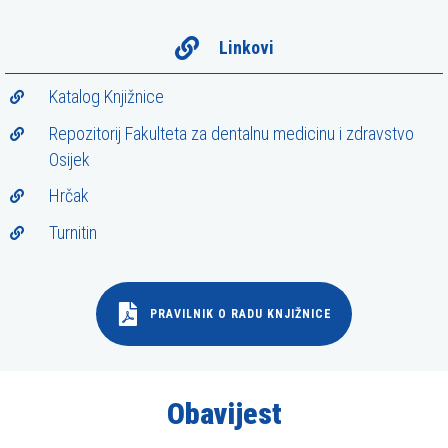
b
s
Linkovi
t
r
Katalog Knjižnice
a
Repozitorij Fakulteta za dentalnu medicinu i zdravstvo
n
Osijek
i
c
Hrčak
a
Turnitin
u
k
l
PRAVILNIK O RADU KNJIŽNICE
j
u
č
u
Obavijest
j