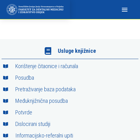
N
a
p
o
m
i
Usluge knjižnice
n
j
Korištenje čitaonice i računala
e
m
Posudba
o
Pretraživanje baza podataka
:
Međuknjižnična posudba
O
v
Potvrde
a
Dislocirani studiji
w
e
Informacijsko-referalni upiti