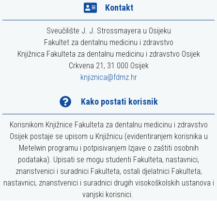
Kontakt
s
t
Sveučilište J. J. Strossmayera u Osijeku
i
Fakultet za dentalnu medicinu i zdravstvo
.
Knjižnica Fakulteta za dentalnu medicinu i zdravstvo Osijek
Crkvena 21, 31 000 Osijek
knjiznica@fdmz.hr
Kako postati korisnik
Korisnikom Knjižnice Fakulteta za dentalnu medicinu i zdravstvo
Osijek postaje se upisom u Knjižnicu (evidentiranjem korisnika u
Metelwin programu i potpisivanjem Izjave o zaštiti osobnih
podataka). Upisati se mogu studenti Fakulteta, nastavnici,
znanstvenici i suradnici Fakulteta, ostali djelatnici Fakulteta,
nastavnici, znanstvenici i suradnici drugih visokoškolskih ustanova i
vanjski korisnici.