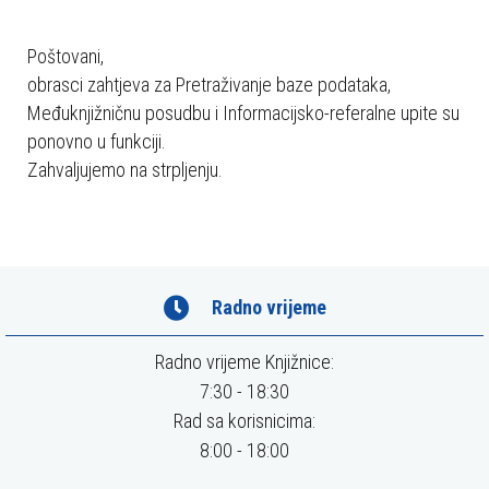
e
s
Poštovani,
u
obrasci zahtjeva za Pretraživanje baze podataka,
s
Međuknjižničnu posudbu i Informacijsko-referalne upite su
t
ponovno u funkciji.
a
Zahvaljujemo na strpljenju.
v
p
r
i
s
Radno vrijeme
t
u
Radno vrijeme Knjižnice:
p
7:30 - 18:30
a
Rad sa korisnicima:
č
8:00 - 18:00
n
o