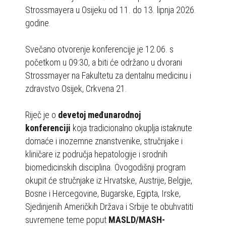
e
Strossmayera u Osijeku od 11. do 13. lipnja 2026.
s
godine.
u
s
Svečano otvorenje konferencije je 12.06. s
t
početkom u 09:30, a biti će održano u dvorani
a
Strossmayer na Fakultetu za dentalnu medicinu i
v
zdravstvo Osijek, Crkvena 21.
p
r
Riječ je o
devetoj međunarodnoj
i
konferenciji
koja tradicionalno okuplja istaknute
s
domaće i inozemne znanstvenike, stručnjake i
t
kliničare iz područja hepatologije i srodnih
u
biomedicinskih disciplina. Ovogodišnji program
p
okupit će stručnjake iz Hrvatske, Austrije, Belgije,
a
Bosne i Hercegovine, Bugarske, Egipta, Irske,
č
Sjedinjenih Američkih Država i Srbije te obuhvatiti
n
suvremene teme poput
MASLD/MASH-
o