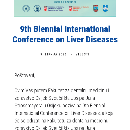
b
s
t
r
9th Biennial International
a
Conference on Liver Diseases
n
i
c
9. LIPNJA 2026.
VIJESTI
a
u
Poštovani,
k
l
Ovim Vas putem Fakultet za dentalnu medicinu i
j
zdravstvo Osijek Sveučilišta Josipa Jurja
u
Strossmayera u Osijeku poziva na 9th Biennial
č
International Conference on Liver Diseases, a koja
u
će se održati na Fakultetu za dentalnu medicinu i
j
zdravstvo Osijek Sveučilišta Josipa Jurja