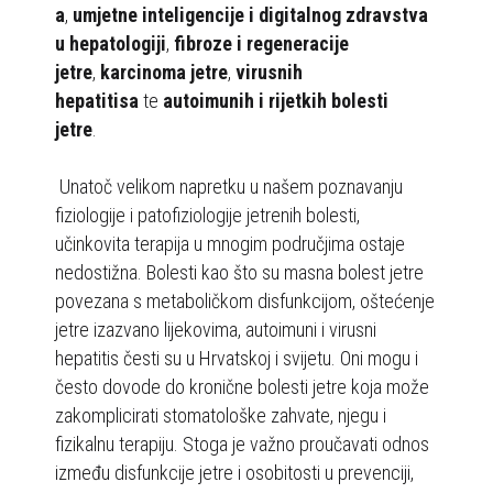
a
,
umjetne inteligencije i digitalnog zdravstva
s
u
hepatologiji
,
fibroze i regeneracije
t
jetre
,
karcinoma jetre
,
virusnih
i
hepatitisa
te
autoimunih i rijetkih bolesti
.
jetre
.
Unatoč velikom napretku u našem poznavanju
fiziologije i patofiziologije jetrenih bolesti,
učinkovita terapija u mnogim područjima ostaje
nedostižna. Bolesti kao što su masna bolest jetre
povezana s metaboličkom disfunkcijom, oštećenje
jetre izazvano lijekovima, autoimuni i virusni
hepatitis česti su u Hrvatskoj i svijetu. Oni mogu i
često dovode do kronične bolesti jetre koja može
zakomplicirati stomatološke zahvate, njegu i
fizikalnu terapiju. Stoga je važno proučavati odnos
između disfunkcije jetre i osobitosti u prevenciji,