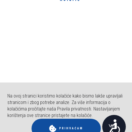
e
s
u
s
t
a
v
p
r
i
s
t
u
Na ovoj stranici koristimo kolačiće kako bismo lakše upravljali
p
stranicom i zbog potrebe analize. Za više informacija o
a
kolačićima pročitajte naša Pravila privatnosti. Nastavljanjem
č
korištenja ove stranice pristajete na kolačiće.
© COPYRIGHT FAKULTET ZA DENTALNU MEDICINU I ZDRAVSTVO OSIJEK.
P
n
SVA PRAVA PRIDRŽANA.
PRIHVAĆAM
o