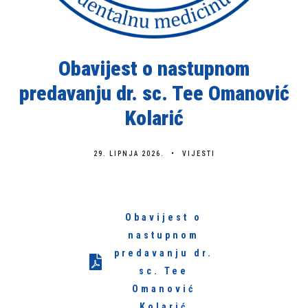
b
s
t
r
Obavijest o nastupnom
a
predavanju dr. sc. Tee Omanović
n
i
Kolarić
c
a
29. LIPNJA 2026.
VIJESTI
u
k
l
j
Obavijest o
u
nastupnom
č
predavanju dr.
u
sc. Tee
j
Omanović
Kolarić