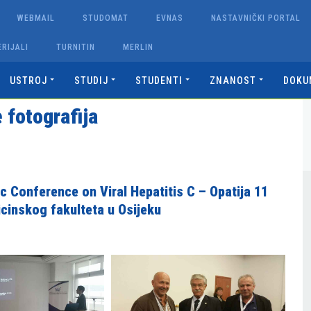
WEBMAIL
STUDOMAT
EVNAS
NASTAVNIČKI PORTAL
RIJALI
TURNITIN
MERLIN
USTROJ
STUDIJ
STUDENTI
ZNANOST
DOKU
e fotografija
c Conference on Viral Hepatitis C – Opatija 11
icinskog fakulteta u Osijeku