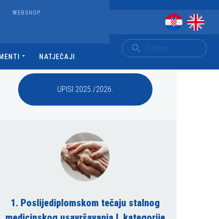
WEBSHOP
MENTI
NATJEČAJI
UPISI 2025./2026.
1. Poslijediplomskom tečaju stalnog
medicinskog usavršavanja I. kategorije