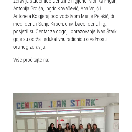
zdravlja studentice Dentalne higijene: Monika Frigan,
b
Antonija Grdiša, Ingrid Kovačević, Ana Vrljić i
s
Antonela Kolgjeraj pod vodstvom Marije Pejakić, dr.
t
med. dent. i Sanje Kirsch, univ. bacc. dent. hig.,
r
posjetili su Centar za odgoj i obrazovanje Ivan Štark,
a
gdje su održali edukativnu radionicu o važnosti
n
oralnog zdravlja.
i
c
Više pročitajte na:
a
http://www.glas-slavonije.hr/393953/3/Sticenici-
u
Starka-na-edukativnoj-radionici
k
l
j
u
č
u
j