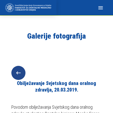
N
a
p
o
m
Galerije fotografija
i
n
j
e
m
o
:
O
Obilježavanje Svjetskog dana oralnog
v
zdravlja, 20.03.2019.
a
w
Povodom obilježavanja Svjetskog dana oralnog
e