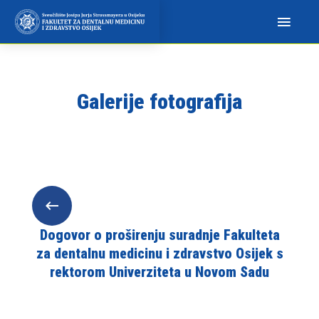
N
a
p
o
m
Galerije fotografija
i
n
j
e
m
o
:
O
Dogovor o proširenju suradnje Fakulteta
v
za dentalnu medicinu i zdravstvo Osijek s
a
rektorom Univerziteta u Novom Sadu
w
e