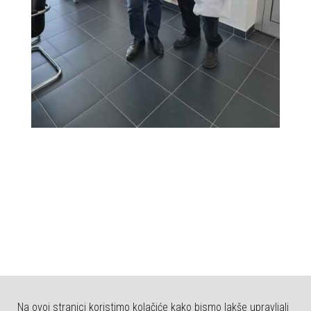
Na ovoj stranici koristimo kolačiće kako bismo lakše upravljali