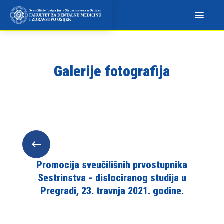
N
a
p
o
m
Galerije fotografija
i
n
j
e
m
o
:
O
Promocija sveučilišnih prvostupnika
v
Sestrinstva - dislociranog studija u
a
Pregradi, 23. travnja 2021. godine.
w
e