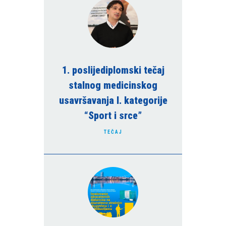
Upotreba lasera u dentalnoj
Engleski jezik 6
medicini
Bol u dentalnoj medicini
Loko-regionalna anestezija i
analgezija
Temporomandibularni poremećaji
1. poslijediplomski tečaj
stalnog medicinskog
usavršavanja I. kategorije
“Sport i srce”
TEČAJ