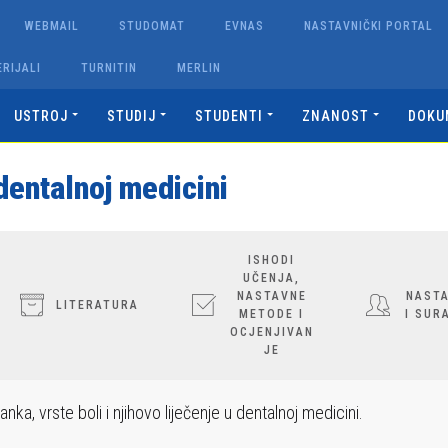
WEBMAIL
STUDOMAT
EVNAS
NASTAVNIČKI PORTAL
RIJALI
TURNITIN
MERLIN
USTROJ
STUDIJ
STUDENTI
ZNANOST
DOKU
dentalnoj medicini
ISHODI
UČENJA,
NASTAVNE
NASTA
LITERATURA
METODE I
I SUR
OCJENJIVAN
JE
ka, vrste boli i njihovo liječenje u dentalnoj medicini.