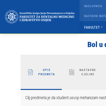
Napominjemo:
NASLOVNICA
Ova
web
NASTAVNI MATE
stranica
uključuje
FAKULTET
sustav
pristupačnosti.
Bol u 
Pritisnite
Control-
F11
kako
biste
OPIS
NASTAVNE
PREDMETA
CJELINE
prilagodili
web-
mjesto
slabovidnim
Cilj predmeta je da student usvoji mehanizam nastan
osobama