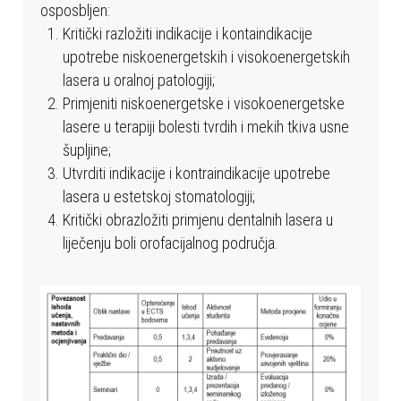
b
osposbljen:
s
Kritički razložiti indikacije i kontaindikacije
t
upotrebe niskoenergetskih i visokoenergetskih
r
lasera u oralnoj patologiji;
a
Primjeniti niskoenergetske i visokoenergetske
n
lasere u terapiji bolesti tvrdih i mekih tkiva usne
i
šupljine;
c
Utvrditi indikacije i kontraindikacije upotrebe
a
lasera u estetskoj stomatologiji;
u
Kritički obrazložiti primjenu dentalnih lasera u
k
liječenju boli orofacijalnog područja.
l
j
u
č
u
j