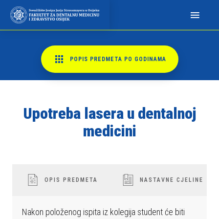
N
a
p
o
m
POPIS PREDMETA PO GODINAMA
i
n
j
e
Upotreba lasera u dentalnoj
m
medicini
o
:
O
v
OPIS PREDMETA
NASTAVNE CJELINE
a
w
e
Nakon položenog ispita iz kolegija student će biti