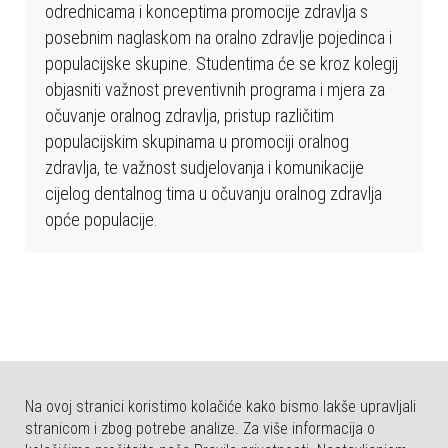
b
odrednicama i konceptima promocije zdravlja s
s
posebnim naglaskom na oralno zdravlje pojedinca i
t
populacijske skupine. Studentima će se kroz kolegij
r
objasniti važnost preventivnih programa i mjera za
a
očuvanje oralnog zdravlja, pristup različitim
n
populacijskim skupinama u promociji oralnog
i
zdravlja, te važnost sudjelovanja i komunikacije
c
cijelog dentalnog tima u očuvanju oralnog zdravlja
a
opće populacije.
u
k
l
j
u
č
u
Na ovoj stranici koristimo kolačiće kako bismo lakše upravljali
j
stranicom i zbog potrebe analize. Za više informacija o