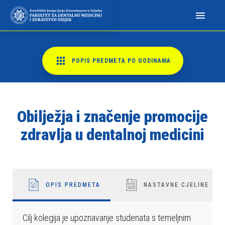
N
a
p
o
m
POPIS PREDMETA PO GODINAMA
i
n
j
e
Obilježja i značenje promocije
m
zdravlja u dentalnoj medicini
o
:
O
v
OPIS PREDMETA
NASTAVNE CJELINE
a
w
e
Cilj kolegija je upoznavanje studenata s temeljnim