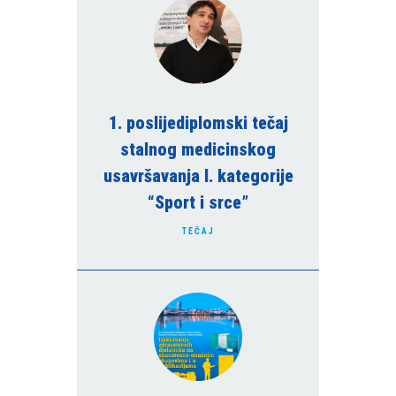
Upotreba lasera u dentalnoj
Engleski jezik 6
medicini
Bol u dentalnoj medicini
Loko-regionalna anestezija i
analgezija
Temporomandibularni poremećaji
1. poslijediplomski tečaj
stalnog medicinskog
usavršavanja I. kategorije
“Sport i srce”
TEČAJ