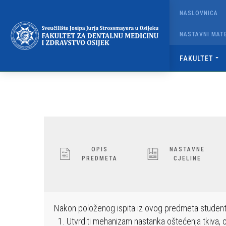
Napominjemo:
NASLOVNICA
Ova
web
NASTAVNI MATE
stranica
uključuje
FAKULTET
sustav
pristupačnosti.
Pritisnite
Control-
F11
kako
biste
OPIS
NASTAVNE
PREDMETA
CJELINE
prilagodili
web-
mjesto
slabovidnim
Nakon položenog ispita iz ovog predmeta student
osobama
Utvrditi mehanizam nastanka oštećenja tkiva, opi