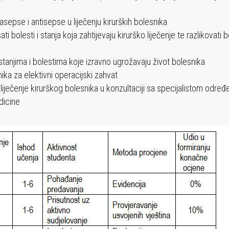
 asepse i antisepse u liječenju kirurških bolesnika
i bolesti i stanja koja zahtijevaju kirurško liječenje te razlikovati bo
stanjima i bolestima koje izravno ugrožavaju život bolesnika
nika za elektivni operacijski zahvat
i liječenje kirurškog bolesnika u konzultaciji sa specijalistom odre
dicine