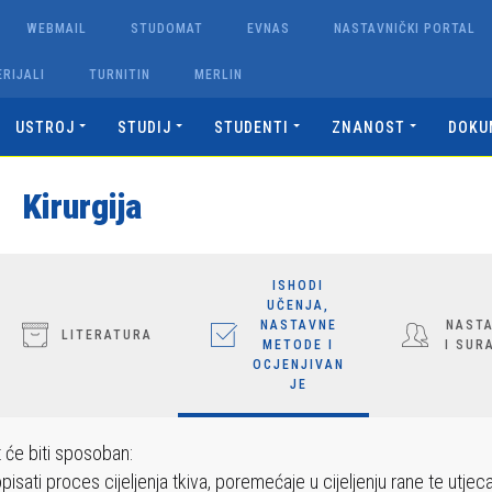
WEBMAIL
STUDOMAT
EVNAS
NASTAVNIČKI PORTAL
RIJALI
TURNITIN
MERLIN
USTROJ
STUDIJ
STUDENTI
ZNANOST
DOKU
Kirurgija
ISHODI
UČENJA,
NASTAVNE
NASTA
LITERATURA
METODE I
I SUR
OCJENJIVAN
JE
 će biti sposoban:
sati proces cijeljenja tkiva, poremećaje u cijeljenju rane te utjeca