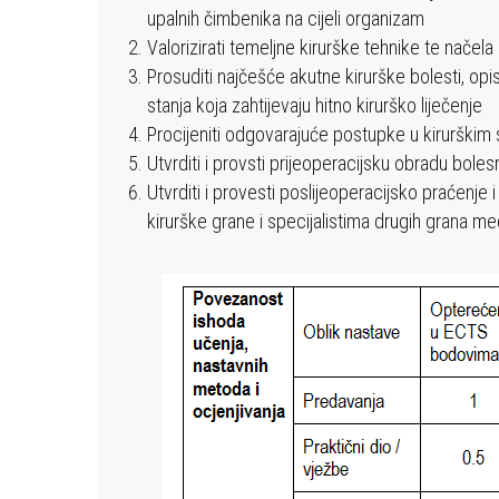
koje
upalnih čimbenika na cijeli organizam
koriste
Valorizirati temeljne kirurške tehnike te načela
čitač
Prosuditi najčešće akutne kirurške bolesti, opisat
zaslona;
stanja koja zahtijevaju hitno kirurško liječenje
pritisnite
Procijeniti odgovarajuće postupke u kirurškim 
Control-
Utvrditi i provsti prijeoperacijsku obradu boles
F10
Utvrditi i provesti poslijeoperacijsko praćenje 
za
kirurške grane i specijalistima drugih grana me
otvaranje
izbornika
pristupačnosti.