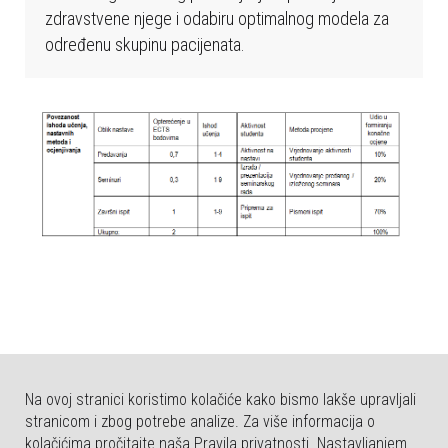
b
zdravstvene njege i odabiru optimalnog modela za
s
određenu skupinu pacijenata.
t
r
a
n
i
c
a
u
k
l
j
u
č
u
Na ovoj stranici koristimo kolačiće kako bismo lakše upravljali
j
stranicom i zbog potrebe analize. Za više informacija o
kolačićima pročitajte naša Pravila privatnosti. Nastavljanjem