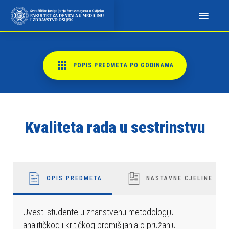
N
a
p
o
m
POPIS PREDMETA PO GODINAMA
i
n
j
e
Kvaliteta rada u sestrinstvu
m
o
:
O
v
OPIS PREDMETA
NASTAVNE CJELINE
a
w
Uvesti studente u znanstvenu metodologiju
e
analitičkog i kritičkog promišljanja o pružanju