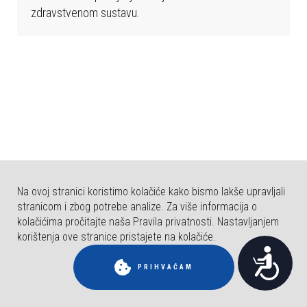
b
zdravstvenom sustavu.
s
t
r
a
n
i
c
a
u
k
Na ovoj stranici koristimo kolačiće kako bismo lakše upravljali
l
stranicom i zbog potrebe analize. Za više informacija o
j
kolačićima pročitajte naša Pravila privatnosti. Nastavljanjem
u
korištenja ove stranice pristajete na kolačiće.
© COPYRIGHT FAKULTET ZA DENTALNU MEDICINU I ZDRAVSTVO OSIJEK.
P
č
SVA PRAVA PRIDRŽANA.
PRIHVAĆAM
u
r
j
i