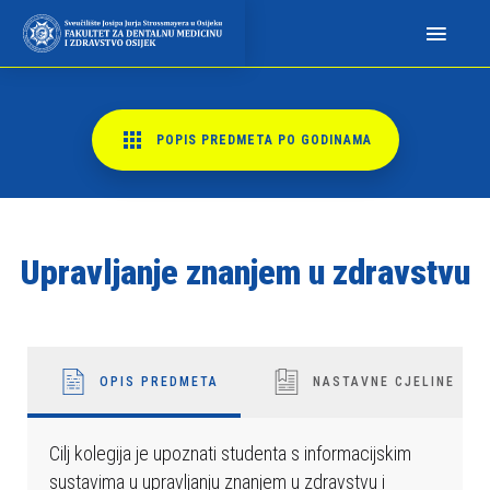
N
a
p
o
m
POPIS PREDMETA PO GODINAMA
i
n
j
e
Upravljanje znanjem u zdravstvu
m
o
:
O
v
OPIS PREDMETA
NASTAVNE CJELINE
a
w
Cilj kolegija je upoznati studenta s informacijskim
e
sustavima u upravljanju znanjem u zdravstvu i