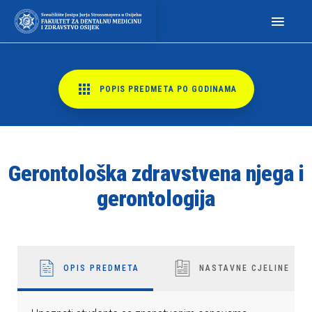
N
a
p
o
m
POPIS PREDMETA PO GODINAMA
i
n
j
e
Gerontološka zdravstvena njega i
m
o
gerontologija
:
O
v
a
OPIS PREDMETA
NASTAVNE CJELINE
w
e