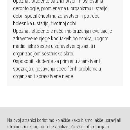
Upoznati studente sa znanstvenim osnovama
b
gerontologije, promjenama u organizmu u starijoj
s
dobi, specifičnostima zdravstvenih potreba
t
bolesnika u starijoj životnoj dobi.
r
Upoznati studente s načelima pružanja i evaluacije
a
zdravstvene njege kod takvih bolesnika, ulogom
n
medicinske sestre u zdravstvenoj zaštiti i
i
organizacijom sestrinske skrbi.
c
Osposobiti studente za primjenu znanstvenih
a
spoznaja u rješavanju specifičnih problema u
u
organizaciji zdravstvene njege.
k
l
j
u
č
u
Na ovoj stranici koristimo kolačiće kako bismo lakše upravljali
j
stranicom i zbog potrebe analize. Za više informacija o