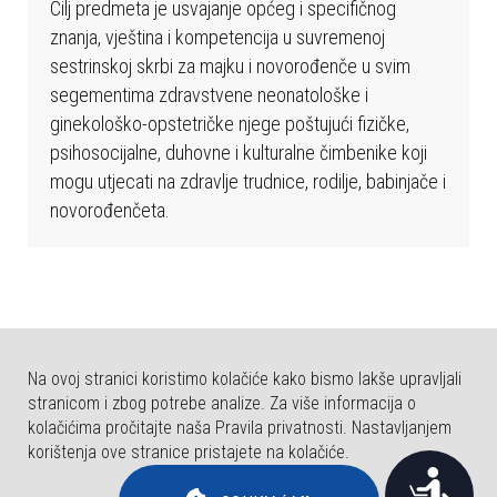
b
Cilj predmeta je usvajanje općeg i specifičnog
s
znanja, vještina i kompetencija u suvremenoj
t
sestrinskoj skrbi za majku i novorođenče u svim
r
segementima zdravstvene neonatološke i
a
ginekološko-opstetričke njege poštujući fizičke,
n
psihosocijalne, duhovne i kulturalne čimbenike koji
i
mogu utjecati na zdravlje trudnice, rodilje, babinjače i
c
novorođenčeta.
a
u
k
l
j
Na ovoj stranici koristimo kolačiće kako bismo lakše upravljali
u
stranicom i zbog potrebe analize. Za više informacija o
č
kolačićima pročitajte naša Pravila privatnosti. Nastavljanjem
u
korištenja ove stranice pristajete na kolačiće.
j
© COPYRIGHT FAKULTET ZA DENTALNU MEDICINU I ZDRAVSTVO OSIJEK.
P
SVA PRAVA PRIDRŽANA.