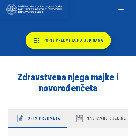
N
a
p
o
m
POPIS PREDMETA PO GODINAMA
i
n
j
e
Zdravstvena njega majke i
m
o
novorođenčeta
:
O
v
a
OPIS PREDMETA
NASTAVNE CJELINE
w
e