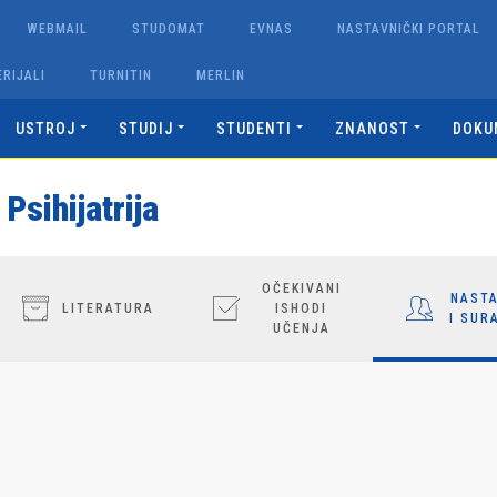
WEBMAIL
STUDOMAT
EVNAS
NASTAVNIČKI PORTAL
RIJALI
TURNITIN
MERLIN
USTROJ
STUDIJ
STUDENTI
ZNANOST
DOKU
Psihijatrija
OČEKIVANI
NASTA
LITERATURA
ISHODI
I SUR
UČENJA